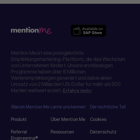
Mention Me ist eine preisgekrönte
Empfehlungsmarketing-Plattform, die das Wachstum
von Unternehmen fördert. Unsere erstklassigen
Programme haben über 6 Millionen
Weiterempfehlungen generiert und dabei einen
Umsatz von 2 Milliarden US-Dollar für mehr als 500
Marken weltweit erzielt.
Erfahre mehr
Warum Mention Me
Lerne uns kennen
Der rechtliche Teil
Produkt
Über Mention Me
Cookies
Referral
Ressourcen
Datenschutz
Engineering®