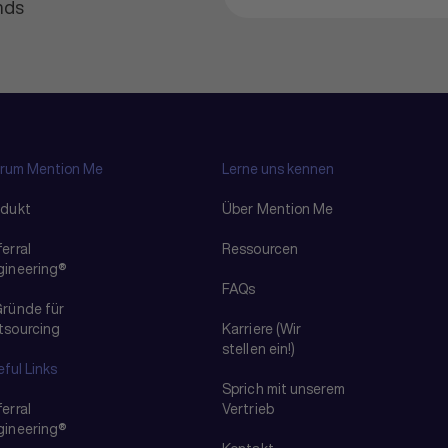
ends
rum Mention Me
Lerne uns kennen
odukt
Über Mention Me
erral
Ressourcen
gineering®
FAQs
Gründe für
tsourcing
Karriere (Wir
stellen ein!)
ful Links
Sprich mit unserem
erral
Vertrieb
gineering®