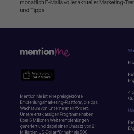
monatlich E-Mails voller aktueller Marketing-Tr
und Tipps
Wa
Pr
Ref
En
4 
Mention Me ist eine preisgekrönte
Ou
Empfehlungsmarketing-Plattform, die das
Wachstum von Unternehmen fördert.
Use
Unsere erstklassigen Programme haben
über 6 Millionen Weiterempfehlungen
Ref
generiert und dabei einen Umsatz von 2
En
Milliarden US-Dollar für mehr als 500