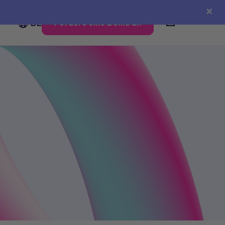
×
Fordere eine Demo an
DE