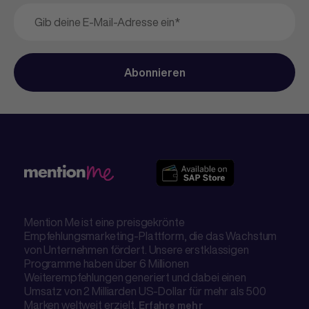
Mention Me ist eine preisgekrönte
Empfehlungsmarketing-Plattform, die das Wachstum
von Unternehmen fördert. Unsere erstklassigen
Programme haben über 6 Millionen
Weiterempfehlungen generiert und dabei einen
Umsatz von 2 Milliarden US-Dollar für mehr als 500
Marken weltweit erzielt.
Erfahre mehr