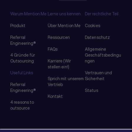
Warum Mention Me
Lerne uns kennen
Der rechtliche Teil
Produkt
Über Mention Me
Cookies
Referral
Ressourcen
Datenschutz
Engineering®
FAQs
Allgemeine
4 Gründe für
Geschäftsbedingu
Outsourcing
Karriere (Wir
ngen
stellen ein!)
Useful Links
Vertrauen und
Sprich mit unserem
Sicherheit
Referral
Vertrieb
Engineering®
Status
Kontakt
4 reasons to
outsource